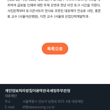
최하여 글로벌 인재에 대한 주제 강연과 청년 비전 토크
​시간을 가졌다. 
사진왼쪽부터 토크콘서트의 연사로 초청된 대웅제약 전승호 사장, 홍준
표 교수 (서울아산병원), 이찬 교수 (서울대 산업인력개발학과 .
목록으로
개인정보처리방침
이용약관
국세청
주무관청
대웅재단
주소            서울특별시 강남구 논현로 805 4층 대웅재단

E-mail        df@daewoong.co.kr
