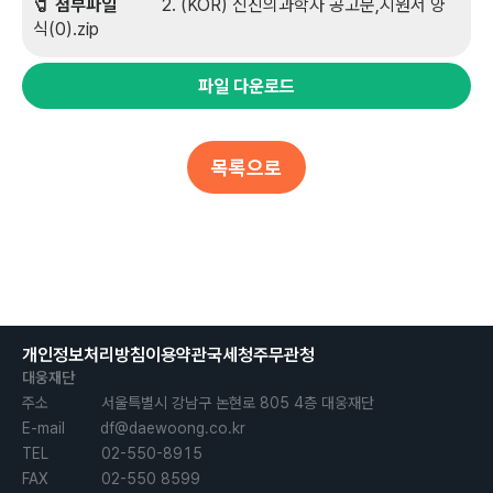
🧷 첨부파일
          2. (KOR) 신진의과학자 공고문,지원서 양
식(0).zip
파일 다운로드
목록으로
개인정보처리방침
이용약관
국세청
주무관청
대웅재단
주소            서울특별시 강남구 논현로 805 4층 대웅재단

E-mail        df@daewoong.co.kr

TEL            02-550-8915

FAX            02-550 8599