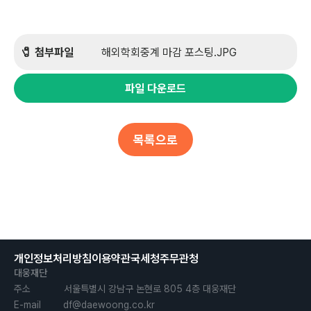
🧷 첨부파일
          해외학회중계 마감 포스팅.JPG
파일 다운로드
목록으로
개인정보처리방침
이용약관
국세청
주무관청
대웅재단
주소            서울특별시 강남구 논현로 805 4층 대웅재단

E-mail        df@daewoong.co.kr
