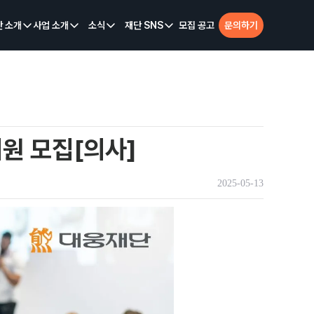
단 소개
사업 소개
소식
재단 SNS
모집 공고
문의하기
원 모집[의사]
2025-05-13