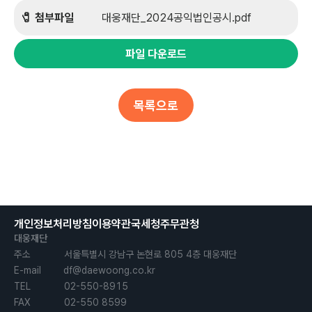
🧷 첨부파일
          대웅재단_2024공익법인공시.pdf
파일 다운로드
목록으로
개인정보처리방침
이용약관
국세청
주무관청
대웅재단
주소            서울특별시 강남구 논현로 805 4층 대웅재단

E-mail        df@daewoong.co.kr

TEL            02-550-8915

FAX            02-550 8599