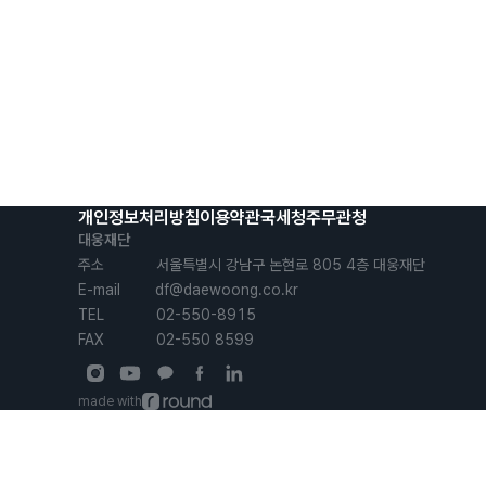
개인정보처리방침
이용약관
국세청
주무관청
대웅재단
주소            서울특별시 강남구 논현로 805 4층 대웅재단

E-mail        df@daewoong.co.kr

TEL            02-550-8915

FAX            02-550 8599
made with